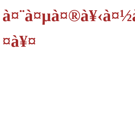
à¤¨à¤µà¤®à¥‹à¤½
¤à¥¤