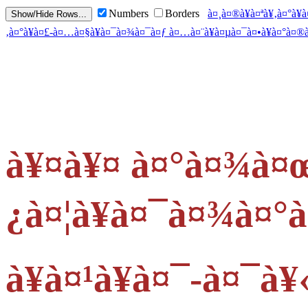
Numbers
Borders
à¤¸à¤®à¥à¤ªà¥‚à¤°à¥
‚à¤°à¥à¤£-à¤…à¤§à¥à¤¯à¤¾à¤¯à¤ƒ à¤…à¤¨à¥à¤µà¤¯à¤•à¥à¤°à¤®
à¥¤à¥¤ à¤°à¤¾à¤
¿à¤¦à¥à¤¯à¤¾à¤
à¥à¤¹à¥à¤¯-à¤¯