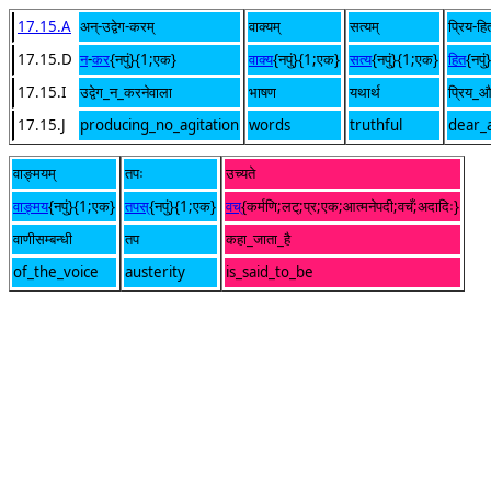
17.15.A
अन्-उद्वेग-करम्
वाक्यम्
सत्यम्
प्रिय-हि
17.15.D
न
-
कर
{नपुं}{1;एक}
वाक्य
{नपुं}{1;एक}
सत्य
{नपुं}{1;एक}
हित
{नपु
17.15.I
उद्वेग_न_करनेवाला
भाषण
यथार्थ
प्रिय_
17.15.J
producing_no_agitation
words
truthful
dear_a
वाङ्मयम्
तपः
उच्यते
वाङ्मय
{नपुं}{1;एक}
तपस्
{नपुं}{1;एक}
वच्
{कर्मणि;लट्;प्र;एक;आत्मनेपदी;वचँ;अदादिः}
वाणीसम्बन्धी
तप
कहा_जाता_है
of_the_voice
austerity
is_said_to_be